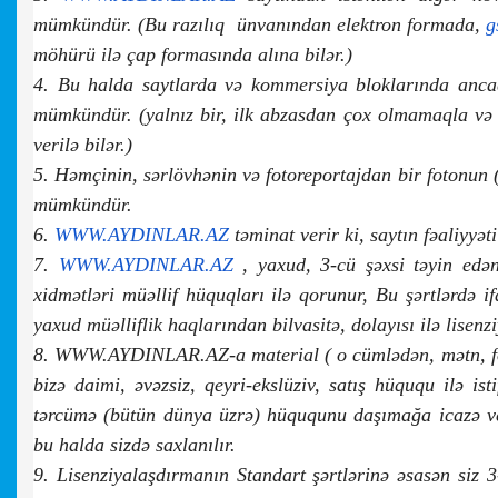
mümkündür. (Bu razılıq ünvanından elektron formada,
g
möhürü ilə çap formasında alına bilər.)
4. Bu halda saytlarda və kommersiya bloklarında ancaq 
mümkündür. (yalnız bir, ilk abzasdan çox olmamaqla v
verilə bilər.)
5. Həmçinin, sərlövhənin və fotoreportajdan bir fotonun 
mümkündür.
6.
WWW.AYDINLAR.AZ
təminat verir ki, saytın fəaliyy
7.
WWW.AYDINLAR.AZ
, yaxud, 3-cü şəxsi təyin edən
xidmətləri müəllif hüquqları ilə qorunur, Bu şərtlərdə i
yaxud müəlliflik haqlarından bilvasitə, dolayısı ilə lise
8. WWW.AYDINLAR.AZ-a material ( o cümlədən, mətn, fotoş
bizə daimi, əvəzsiz, qeyri-ekslüziv, satış hüququ ilə is
tərcümə (bütün dünya üzrə) hüququnu daşımağa icazə ver
bu halda sizdə saxlanılır.
9. Lisenziyalaşdırmanın Standart şərtlərinə əsasən siz 