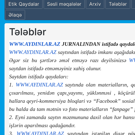
Etik Qaydalar
Səsli məqalələr
Arxiv
Tələblər
Əlaqə
Tələblər
WWW.AYDINLAR.AZ
JURNALINDAN istifadə qaydaları
WWW.AYDINLAR.AZ
saytından istifadə imkanı aşağıdakı
Əgər siz bu şərtlərə əməl etməyə razı deyilsinizsə
W
saytdan istifadə etməməyiniz xahiş olunur.
Saytdan istifadə qaydaları:
1.
WWW.AYDINLAR.AZ
saytında olan materialların, qe
çıxarılması, yenidən çapı,yayımı, yüklənməsi , köçürülm
hallara qeyri-kommersiya bloqlari və “Facebook” sosial ş
bu halda da tam mətnin və foto materialların “fanpage”
2. Eyni zamanda saytın məzmununa daxil olan hər hansı b
işlərin aparılması qadağandır.
3.
WWW.AYDINLAR.AZ
saytından istənilən digər növ 