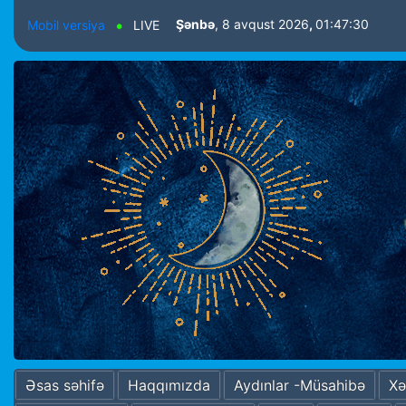
Şənbə
, 8 avqust 2026
,
01:47:31
Mobil versiya
LIVE
Əsas səhifə
Haqqımızda
Aydınlar -Müsahibə
Xə