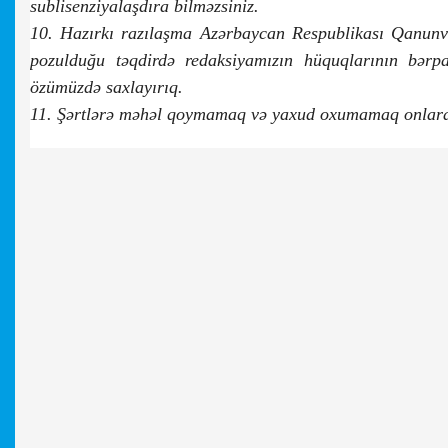
sublisenziyalaşdıra bilməzsiniz.
10. Hazırkı razılaşma Azərbaycan Respublikası Qanunver
pozulduğu təqdirdə redaksiyamızın hüquqlarının bər
özümüzdə saxlayırıq.
11. Şərtlərə məhəl qoymamaq və yaxud oxumamaq onlara 