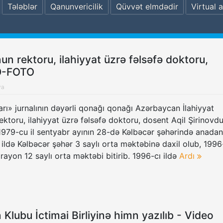
Tələblər
Qanunvericilik
Qüvvət elmdədir
Virtual a
un rektoru, ilahiyyat üzrə fəlsəfə doktoru,
Ə-FOTO
ya
arı» jurnalının dəyərli qonağı qonağı Azərbaycan İlahiyyat
rektoru, ilahiyyat üzrə fəlsəfə doktoru, dosent Aqil Şirinovdu
 1979-cu il sentyabr ayının 28-də Kəlbəcər şəhərində anadan
 ildə Kəlbəcər şəhər 3 saylı orta məktəbinə daxil olub, 1996
 rayon 12 saylı orta məktəbi bitirib. 1996-cı ildə
Ardı
lubu İctimai Birliyinə himn yazılıb - Video