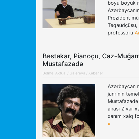
boyu böyük m
Azərbaycanın 
Prezident mük
Təqaüdçüsü, 
professoru
A
Bəstəkar, Pianoçu, Caz-Muğam 
Mustafazadə
Bölmə:
Aktual
/
Galereya
/
Xəbərlər
Azərbaycan m
janrının təmə
Mustafazadə 1
anası Zivər 
xanım xalq fo