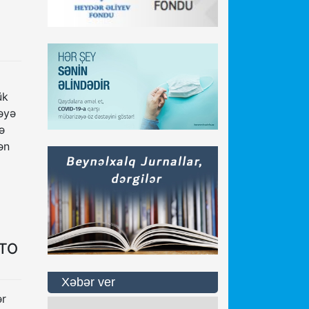
ük
məyə
ə
ən
OTO
Xəbər ver
ər