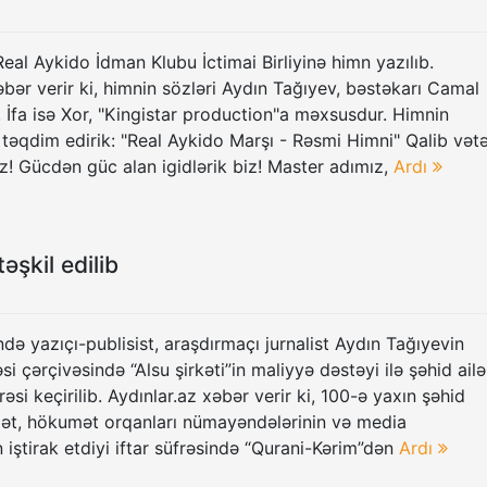
al Aykido İdman Klubu İctimai Birliyinə himn yazılıb.
əbər verir ki, himnin sözləri Aydın Tağıyev, bəstəkarı Camal
İfa isə Xor, "Kingistar production"a məxsusdur. Himnin
ə təqdim edirik: "Real Aykido Marşı - Rəsmi Himni" Qalib vət
z! Gücdən güc alan igidlərik biz! Master adımız,
Ardı
təşkil edilib
ində yazıçı-publisist, araşdırmaçı jurnalist Aydın Tağıyevin
si çərçivəsində “Alsu şirkəti”in maliyyə dəstəyi ilə şəhid ailə
rəsi keçirilib. Aydınlar.az xəbər verir ki, 100-ə yaxın şəhid
vlət, hökumət orqanları nümayəndələrinin və media
 iştirak etdiyi iftar süfrəsində “Qurani-Kərim”dən
Ardı