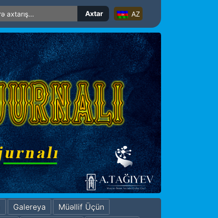
AZ
a
Galereya
Müəllif Üçün