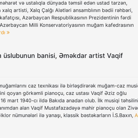
əharət və ustalıqla dünyada təmsil edən ustad tarzən,
xalq artisti, Xalq Çalğı Alətləri ansamblının bədii rəhbəri,
afatçısı, Azərbaycan Respublikasının Prezidentinin fərdi
Azərbaycan Milli Konservatoriyasının muğam kafedrasının
rdı
üslubunun banisi, Əməkdar artist Vaqif
uğamlarını caz texnikası ilə birləşdirərək muğam-caz musi
lini qoyan görkəmli pianoçu, caz ustası Vaqif Əziz oğlu
6 mart 1940-cı ildə Bakıda anadan olub. İlk musiqi təhsilin
xanımdan alan Vaqif Mustafazadəyə mahir pianoçu olan Zivə
lklor nümunələri ilə yanaşı, klassik bəstəkarların İ.S.Baxın,
A