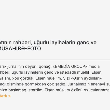
nın rəhbəri, uğurlu layihələrin gənc və
ev-MÜSAHİBƏ-FOTO
ları» jurnalının dəyərli qonağı «EMEDİA GROUP» media
əhbəri, uğurlu layihələrin gənc və istedadlı müəllifi Elşən
Salam, xoş gördük, Elşən müəllim. Sizi «Əsrin aydınları»
nağı qismində görməkdən çox şadıq. Jurnalımızın ənənəvi su
mizə başlamaq istərdim. Elşən müəllim özünü oxucularımıza
Ardı