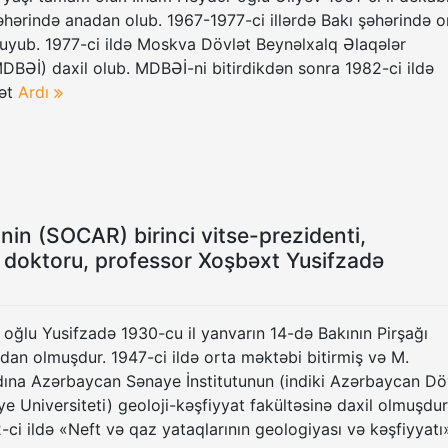
hərində anadan olub. 1967-1977-ci illərdə Bakı şəhərində o
yub. 1977-ci ildə Moskva Dövlət Beynəlxalq Əlaqələr
MDBƏİ) daxil olub. MDBƏİ-ni bitirdikdən sonra 1982-ci ildə
ət
Ardı
nin (SOCAR) birinci vitse-prezidenti,
i doktoru, professor Xoşbəxt Yusifzadə
oğlu Yusifzadə 1930-cu il yanvarın 14-də Bakının Pirşağı
an olmuşdur. 1947-ci ildə orta məktəbi bitirmiş və M.
ına Azərbaycan Sənaye İnstitutunun (indiki Azərbaycan Dö
e Universiteti) geoloji-kəşfiyyat fakültəsinə daxil olmuşdur
2-ci ildə «Neft və qaz yataqlarının geologiyası və kəşfiyyatı