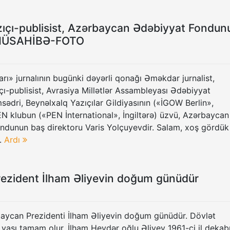
azıçı-publisist, Azərbaycan Ədəbiyyat Fondun
v-MÜSAHİBƏ-FOTO
arı» jurnalının bugünki dəyərli qonağı Əməkdar jurnalist,
çı-publisist, Avrasiya Millətlər Assambleyası Ədəbiyyat
sədri, Beynəlxalq Yazıçılar Gildiyasının («İGOW Berlin»,
N klubun («PEN İnternational», İngiltərə) üzvü, Azərbaycan
ndunun baş direktoru Varis Yolçuyevdir. Salam, xoş gördük
m.
Ardı
rezident İlham Əliyevin doğum günüdür
aycan Prezidenti İlham Əliyevin doğum günüdür. Dövlət
 yaşı tamam olur. İlham Heydər oğlu Əliyev 1961-ci il dekab