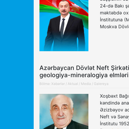
24-də Bakı şə
məktəbdə oxu
İnstitutuna (
Moskva Dövl
Azərbaycan Dövlət Neft Şirkəti
geologiya-mineralogiya elmlər
Bölmə:
Xəbərlər
/
Aktual
/
Media
/
Galereya
Xoşbəxt Bağı 
kəndində anad
Əzizbəyov ad
Neft və Sənay
İnstitutu 195