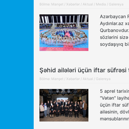
Bölmə:
Manşet
/
Xəbərlər
/
Aktual
/
Media
/
Galereya
Azərbaycan Re
Aydınlar.az x
Qurbanovdur. 
sözlərini siz
soydaşıyıq bi
Şəhid ailələri üçün iftar süfrəsi 
Bölmə:
Manşet
/
Xəbərlər
/
Aktual
/
Galereya
5 aprel tarix
"Vətən" layihə
üçün iftar süf
ailəsinin, dö
mənsublarının