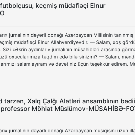
 futbolçusu, keçmiş müdafiəçi Elnur
TO
arı» jurnalının dəyərli qonağı Azərbaycan Millisinin tanınmış
keçmiş müdafiəçi Elnur Allahverdiyevdir. — Salam, xoş görd
. Sizi «Əsrin aydınları» jurnalının müsahibləri arasında gör
zü oxucularımıza təqdim edə bilərsinizmi? — Salam, mənd
larımızı salamlayıram və dəvətiniz üçün təşəkkür edirəm. M
d tarzən, Xalq Çalğı Alətləri ansamblının bədii
sı, professor Möhlət Müslümov-MÜSAHİBƏ-F
arı» jurnalının dəyərli qonağı Azərbaycan musiqisini uzun ill