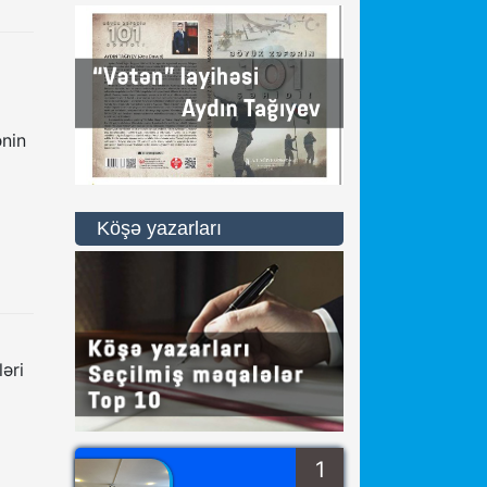
ənin
Köşə yazarları
ləri
1