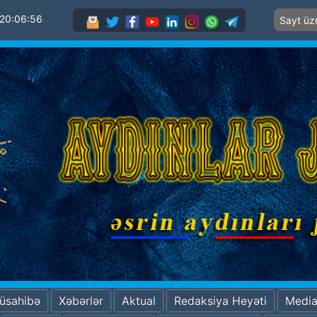
20:06:58
Müsahibə
Xəbərlər
Aktual
Redaksiya Heyəti
Medi