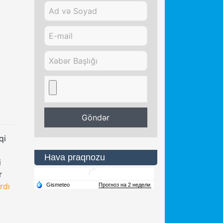
qi
Hava praqnozu
i
r
rdı