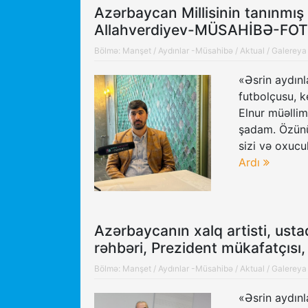
Azərbaycan Millisinin tanınmış
Allahverdiyev-MÜSAHİBƏ-FO
Bölmə:
Manşet
/
Aydınlar -Müsahibə
/
Aktual
/
Galereya
«Əsrin aydınl
futbolçusu, 
Elnur müəllim
şadam. Özünü
sizi və oxucu
Ardı
Azərbaycanın xalq artisti, usta
rəhbəri, Prezident mükafatçı
Bölmə:
Manşet
/
Aydınlar -Müsahibə
/
Aktual
/
Galereya
«Əsrin aydınl