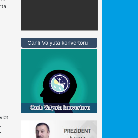
rta
Canlı Valyuta konvertoru
vlət
.
»