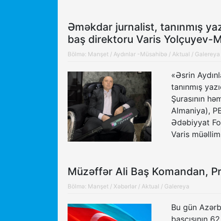
Əməkdar jurnalist, tanınmış y
baş direktoru Varis Yolçuye
Bölmə:
Manşet
/
Aydınlar -Müsahibə
/
Aktual
/
Galereya
«Əsrin Aydınl
tanınmış yazı
Şurasının həm
Almaniya), PE
Ədəbiyyat Fo
Varis müəlli
Müzəffər Ali Baş Komandan, P
Bölmə:
Manşet
/
Xəbərlər
/
Aktual
/
Galereya
Bu gün Azərb
başçısının 62