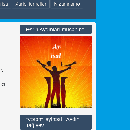
fişa
Xarici jurnallar
Nizamnamə
Əsrin Aydınları-müsahibə
r.
-cı
“Vətən” layihəsi - Aydın
Tağıyev