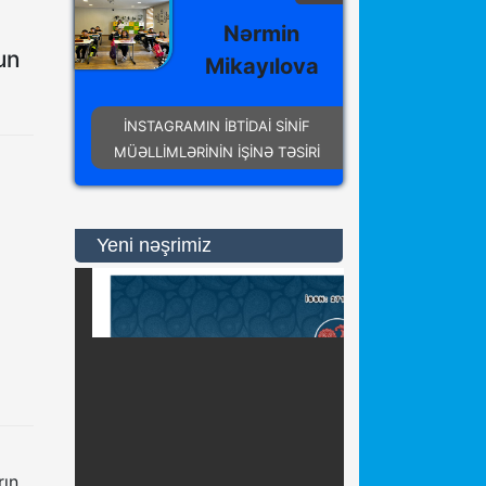
Nərmin
un
Mikayılova
İNSTAGRAMIN İBTİDAİ SİNİF
MÜƏLLİMLƏRİNİN İŞİNƏ TƏSİRİ
Yeni nəşrimiz
rın