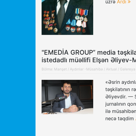
üzrə
Ardı
"EMEDİA GROUP” media təşkilatı
istedadlı müəllifi Elşən Əliy
Bölmə:
Manşet
/
Aydınlar -Müsahibə
/
Aktual
/
Galereya
«Əsrin aydın
təşkilatının r
Əliyevdir. — 
jurnalının qo
ilə müsahibə
necə təqdim