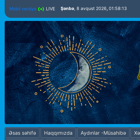
Şənbə
, 8 avqust 2026
,
01:58:14
Mobil versiya
LIVE
Əsas səhifə
Haqqımızda
Aydınlar -Müsahibə
Xə