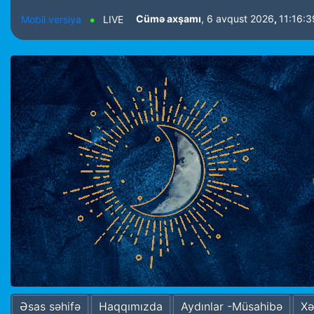
Cümə axşamı
, 6 avqust 2026
,
11:16:
Mobil versiya
LIVE
Əsas səhifə
Haqqımızda
Aydınlar -Müsahibə
Xə