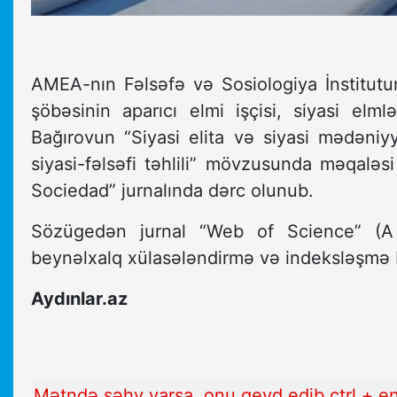
AMEA-nın Fəlsəfə və Sosiologiya İnstitutun
şöbəsinin aparıcı elmi işçisi, siyasi elm
Bağırovun “Siyasi elita və siyasi mədəniy
siyasi-fəlsəfi təhlili” mövzusunda məqaləs
Sociedad” jurnalında dərc olunub.
Sözügedən jurnal “Web of Science” (A 
beynəlxalq xülasələndirmə və indeksləşmə b
Aydınlar.az
Mətndə səhv varsa, onu qeyd edib ctrl + e