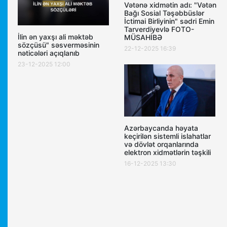
Vətənə xidmətin adı: "Vətən
Bağı Sosial Təşəbbüslər
İctimai Birliyinin" sədri Emin
Tarverdiyevlə FOTO-
İlin ən yaxşı ali məktəb
MÜSAHİBƏ
sözçüsü" səsverməsinin
22-12-2025 16:39
nəticələri açıqlanıb
23-12-2025 12:00
Azərbaycanda həyata
keçirilən sistemli islahatlar
və dövlət orqanlarında
elektron xidmətlərin təşkili
16-12-2025 13:30