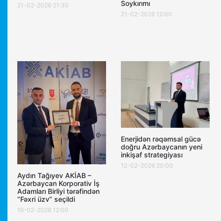
Soykırımı
21-02-2026 21:30
21-02-2026 12:00
Enerjidən rəqəmsal gücə
doğru Azərbaycanın yeni
inkişaf strategiyası
12-02-2026 20:00
Aydın Tağıyev AKİAB –
Azərbaycan Korporativ İş
Adamları Birliyi tərəfindən
“Fəxri üzv” seçildi
16-02-2026 12:00