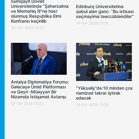
Sumqayıt Dövlət
Universitetində "Şəhərsalma
Edinburq Universitetinə
və Memarlıq İli"nə həsr
qəbul alan gənc: “Bu ixtisası
olunmuş Respublika Elmi
seçməyimə təəccübləndilər”
Konfransı keçirilib
19-04-2026 21:00
30-04-2026 16:30
Antalya Diplomatiya Forumu:
Gələcəyə Ümid Platforması
“Yüksəliş”də 10 mindən çox
və Qeyri -Müəyyən Bir
namizəd təkrar iştirak
Nizamda İstiqamət Axtarışı
edəcək
19-04-2026 15:00
19-04-2026 12:00