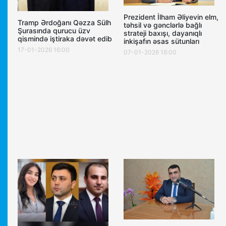
Prezident İlham Əliyevin elm,
Tramp Ərdoğanı Qəzza Sülh
təhsil və gənclərlə bağlı
Şurasında qurucu üzv
strateji baxışı, dayanıqlı
qismində iştiraka dəvət edib
inkişafın əsas sütunları
17-01-2026 16:00
07-01-2026 16:00