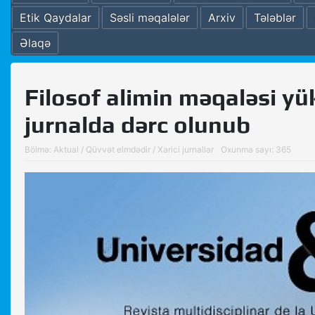
Etik Qaydalar
Səsli məqalələr
Arxiv
Tələblər
Əlaqə
Filosof alimin məqaləsi yü
jurnalda dərc olunub
Bölmə:
Aktual
/
Qüvvət elmdədir
/
Xarici jurnallar
Oxunma sayı: 365