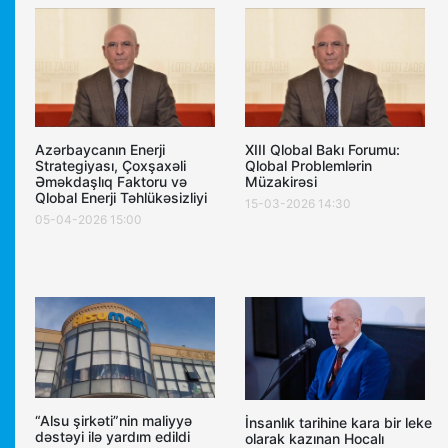
Azərbaycanın Enerji
XIII Qlobal Bakı Forumu:
Strategiyası, Çoxşaxəli
Qlobal Problemlərin
Əməkdaşlıq Faktoru və
Müzakirəsi
Qlobal Enerji Təhlükəsizliyi
15-03-2026 14:30
05-04-2026 15:00
“Alsu şirkəti”nin maliyyə
İnsanlık tarihine kara bir leke
dəstəyi ilə yardım edildi
olarak kazınan Hocalı