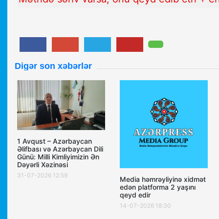
Digər son xəbərlər
1 Avqust – Azərbaycan
Əlifbası və Azərbaycan Dili
Günü: Milli Kimliyimizin Ən
Dəyərli Xəzinəsi
31-07-2026 12:59
Media həmrəyliyinə xidmət
edən platforma 2 yaşını
qeyd edir
14-07-2026 18:30