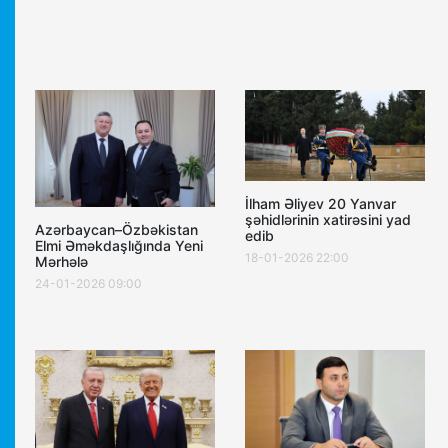
İlham Əliyev 20 Yanvar
şəhidlərinin xatirəsini yad
Azərbaycan–Özbəkistan
edib
Elmi Əməkdaşlığında Yeni
18-01-2026 22:00
Mərhələ
24-01-2026 09:00