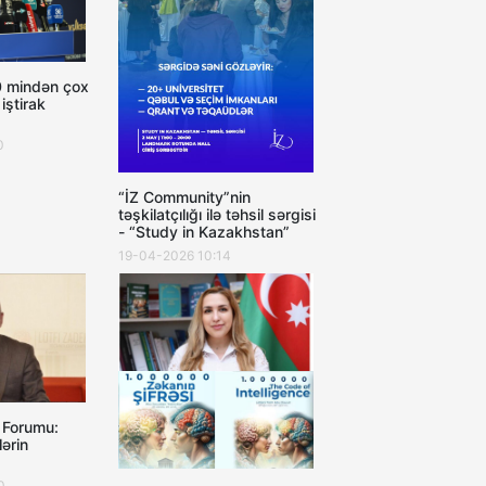
0 mindən çox
iştirak
0
“İZ Community”nin
təşkilatçılığı ilə təhsil sərgisi
- “Study in Kazakhstan”
19-04-2026 10:14
ı Forumu:
ərin
0