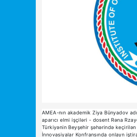
AMEA-nın akademik Ziya Bünyadov adına 
aparıcı elmi işçiləri - dosent Rəna Rz
Türkiyənin Beyşehir şəhərində keçirilə
İnnovasiyalar Konfransında onlayn iştira