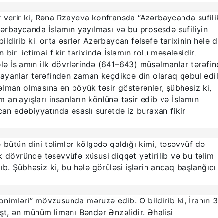
r verir ki, Rəna Rzayeva konfransda “Azərbaycanda sufili
baycanda İslamın yayılması və bu prosesdə sufiliyin
ldirib ki, orta əsrlər Azərbaycan fəlsəfə tarixinin hələ 
iri ictimai fikir tarixində İslamın rolu məsələsidir.
ə İslamın ilk dövrlərində (641–643) müsəlmanlar tərəfi
şayanlar tərəfindən zaman keçdikcə din olaraq qəbul edil
lman olmasına ən böyük təsir göstərənlər, şübhəsiz ki,
m anlayışları insanların könlünə təsir edib və İslamın
can ədəbiyyatında əsaslı surətdə iz buraxan fikir
 bütün dini təlimlər kölgədə qaldığı kimi, təsəvvüf də
k dövründə təsəvvüfə xüsusi diqqət yetirilib və bu təlim
ıb. Şübhəsiz ki, bu hələ görüləsi işlərin ancaq başlanğıcı
nimləri” mövzusunda məruzə edib. O bildirib ki, İranın 3
şt, ən mühüm limanı Bəndər Ənzəlidir. Əhalisi