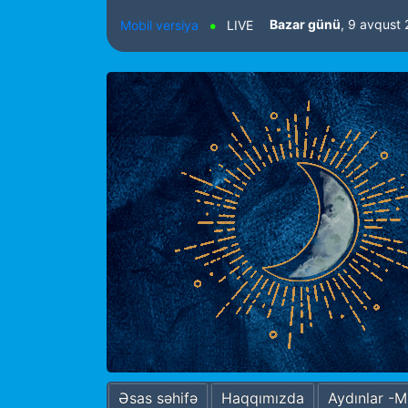
Bazar günü
, 9 avqust
Mobil versiya
LIVE
Əsas səhifə
Haqqımızda
Aydınlar -