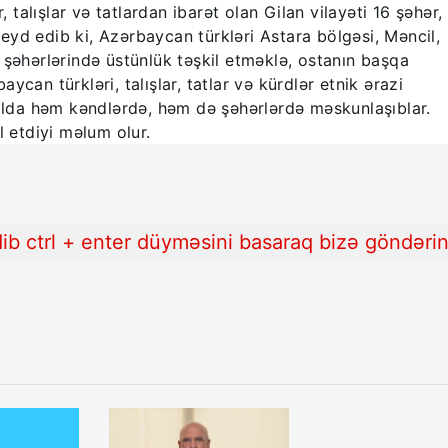
, talışlar və tatlardan ibarət olan Gilan vilayəti 16 şəhər,
yd edib ki, Azərbaycan türkləri Astara bölgəsi, Məncil,
 şəhərlərində üstünlük təşkil etməklə, ostanın başqa
can türkləri, talışlar, tatlar və kürdlər etnik ərazi
halda həm kəndlərdə, həm də şəhərlərdə məskunlaşıblar.
l etdiyi məlum olur.
b ctrl + enter düyməsini basaraq bizə göndəri