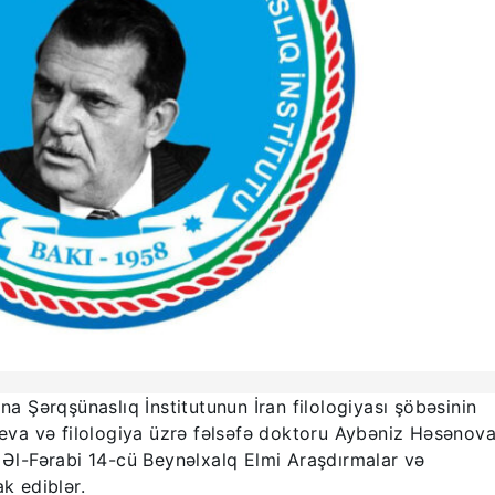
Şərqşünaslıq İnstitutunun İran filologiyası şöbəsinin
ayeva və filologiya üzrə fəlsəfə doktoru Aybəniz Həsənov
n Əl-Fərabi 14-cü Beynəlxalq Elmi Araşdırmalar və
k ediblər.