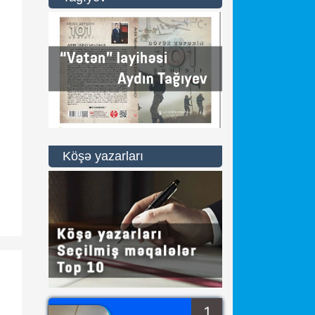
Köşə yazarları
a
1