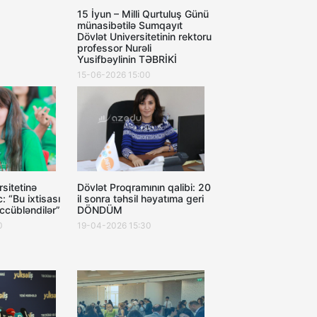
15 İyun – Milli Qurtuluş Günü
münasibətilə Sumqayıt
Dövlət Universitetinin rektoru
professor Nurəli
Yusifbəylinin TƏBRİKİ
15-06-2026 15:00
Dövlət Proqramının qalibi: 20
sitetinə
il sonra təhsil həyatıma geri
: “Bu ixtisası
DÖNDÜM
cübləndilər”
19-04-2026 15:30
0