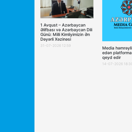
1 Avqust – Azərbaycan
Əlifbası və Azərbaycan Dili
Günü: Milli Kimliyimizin Ən
Dəyərli Xəzinəsi
31-07-2026 12:59
Media həmrəyli
edən platforma
qeyd edir
14-07-2026 18:3