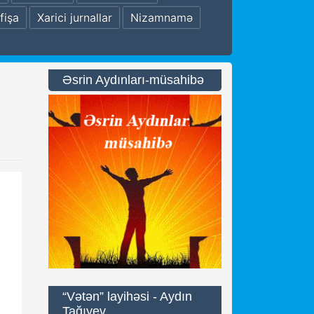
fişa
Xarici jurnallar
Nizamnamə
Əsrin Aydınları-müsahibə
“Vətən” layihəsi - Aydın
Tağıyev