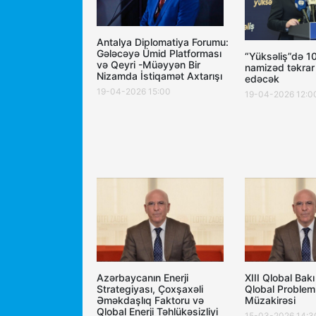
Antalya Diplomatiya Forumu:
Gələcəyə Ümid Platforması
“Yüksəliş”də 1
və Qeyri -Müəyyən Bir
namizəd təkrar 
Nizamda İstiqamət Axtarışı
edəcək
19-04-2026 15:00
19-04-2026 12:0
Azərbaycanın Enerji
XIII Qlobal Bak
Strategiyası, Çoxşaxəli
Qlobal Probleml
Əməkdaşlıq Faktoru və
Müzakirəsi
Qlobal Enerji Təhlükəsizliyi
15-03-2026 14:3