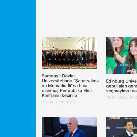
Sumqayıt Dövlət
Universitetində "Şəhərsalma
Edinburq Univer
və Memarlıq İli"nə həsr
qəbul alan gənc
olunmuş Respublika Elmi
seçməyimə təəc
Konfransı keçirilib
19-04-2026 21:0
30-04-2026 16:30