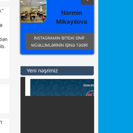
k”
Nərmin
Mikayılova
də
İNSTAGRAMIN İBTİDAİ SİNİF
ndən
MÜƏLLİMLƏRİNİN İŞİNƏ TƏSİRİ
ib.
Yeni nəşrimiz
1