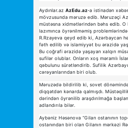
Aydınlar.az
AzEdu.az
-a istinadən xəbə
mövzusunda məruzə edib. Məruzəçi Azər
müstəsna xidmətlərindən bəhs edib. O bi
lazımınca öyrənilməmiş problemlərindən b
R.Rzayeva qeyd edib ki, Azərbaycan həl
fəth edilib və islamiyyət bu ərazidə ya
Bu coğrafi ərazidə yaşayan xalqın müsə
sufilər olublar. Onların xoş məramlı İsla
qəbulunu sürətləndirib. Sufilik Azərbay
cərəyanlarından biri olub.
Məruzədə bildirilib ki, sovet dönəmində
diqqətdən kənarda qalmışdı. Müstəqilli
dərindən öyrənilib araşdırılmağa başlan
adlandırıla bilər.
Aybəniz Həsənova “Gilan ostanının topo
ostanından biri olan Gilanın mərkəzi Rə