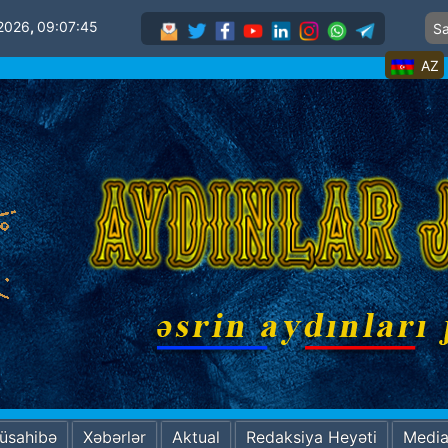
 2026
,
09:07:47
AZ
Müsahibə
Xəbərlər
Aktual
Redaksiya Heyəti
Medi