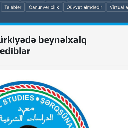
Tələblər
Qanunvericilik
Qüvvət elmdədir
Virtual a
ürkiyədə beynəlxalq
ediblər