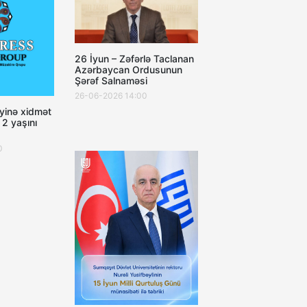
26 İyun – Zəfərlə Taclanan
Azərbaycan Ordusunun
Şərəf Salnaməsi
26-06-2026 14:00
yinə xidmət
 2 yaşını
0