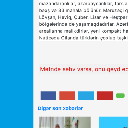
mazandaranlılar, azərbaycanlılar, farslar
bəxş və 33 mahala bölünür. Məruzəçi qe
Lövşan, Həviq, Çubər, Lisar və Həştpər
bölgələrində də yaşamaqdadırlar. Azərbay
areallarına malikdirlər, yəni kompakt 
Nəticədə Gilanda türklərin çoxluq təşki
Mətndə səhv varsa, onu qeyd edi
Digər son xəbərlər