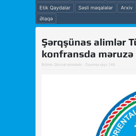
Etik Qaydalar
Səsli məqalələr
Arxiv
Əlaqə
Şərqşünas alimlər T
konfransda məruzə 
Bölmə:
Qüvvət elmdədir
Oxunma sayı: 146