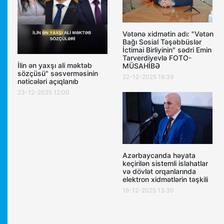
Vətənə xidmətin adı: "Vətən
Bağı Sosial Təşəbbüslər
İctimai Birliyinin" sədri Emin
Tarverdiyevlə FOTO-
İlin ən yaxşı ali məktəb
MÜSAHİBƏ
sözçüsü" səsverməsinin
22-12-2025 16:39
nəticələri açıqlanıb
23-12-2025 12:00
Azərbaycanda həyata
keçirilən sistemli islahatlar
və dövlət orqanlarında
elektron xidmətlərin təşkili
16-12-2025 13:30