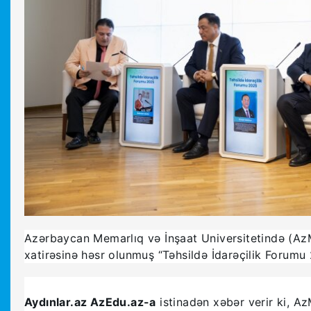
Azərbaycan Memarlıq və İnşaat Universitetində (Az
xatirəsinə həsr olunmuş “Təhsildə İdarəçilik Forumu 
Aydınlar.az AzEdu.az-a
istinadən xəbər verir ki, A