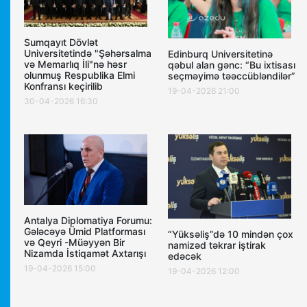
Sumqayıt Dövlət
Universitetində "Şəhərsalma
Edinburq Universitetinə
və Memarlıq İli"nə həsr
qəbul alan gənc: “Bu ixtisası
olunmuş Respublika Elmi
seçməyimə təəccübləndilər”
Konfransı keçirilib
19-04-2026 21:00
30-04-2026 16:30
Antalya Diplomatiya Forumu:
Gələcəyə Ümid Platforması
“Yüksəliş”də 10 mindən çox
və Qeyri -Müəyyən Bir
namizəd təkrar iştirak
Nizamda İstiqamət Axtarışı
edəcək
19-04-2026 15:00
19-04-2026 12:00