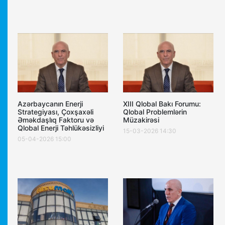
Azərbaycanın Enerji
XIII Qlobal Bakı Forumu:
Strategiyası, Çoxşaxəli
Qlobal Problemlərin
Əməkdaşlıq Faktoru və
Müzakirəsi
Qlobal Enerji Təhlükəsizliyi
15-03-2026 14:30
05-04-2026 15:00