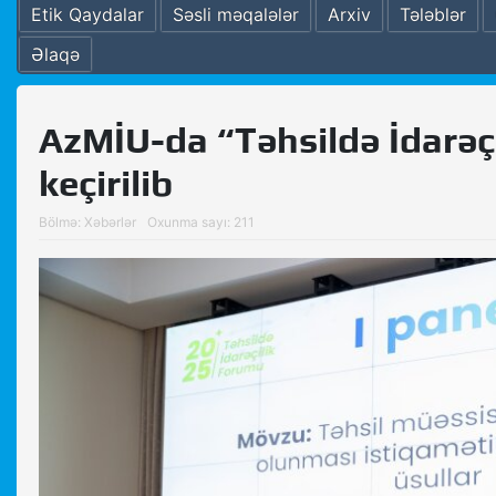
Etik Qaydalar
Səsli məqalələr
Arxiv
Tələblər
Əlaqə
AzMİU-da “Təhsildə İdarəç
keçirilib
Bölmə:
Xəbərlər
Oxunma sayı: 211