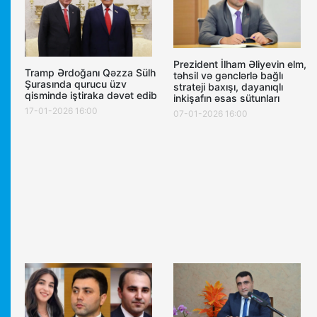
Prezident İlham Əliyevin elm,
Tramp Ərdoğanı Qəzza Sülh
təhsil və gənclərlə bağlı
Şurasında qurucu üzv
strateji baxışı, dayanıqlı
qismində iştiraka dəvət edib
inkişafın əsas sütunları
17-01-2026 16:00
07-01-2026 16:00