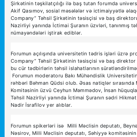
Şirkətinin təşkilatçılığı ilə baş tutan forumda univer
Akif Qasımov, sosial məsələlər və ictimaiyyətlə əl
Company” Təhsil Şirkətinin təsisçisi və baş direktoru
Nazirliyi yanında İctimai Şuranın üzvləri, tanınmış təh
nümayəndələri iştirak ediblər.
Forumun açılışında universitetin tədris işləri üzrə
Company” Təhsil Şirkətinin təsisçisi və baş direkto
bu cür tədbirlərin təhsil islahatlarının sürətləndiril
Forumun moderatoru Bakı Mühəndislik Universitetin
rəhbəri Bəhman Qüdsi olub. Əsas natiqlər sırasında M
Komitəsinin üzvü Ceyhun Məmmədov, İnsan hüquqları
Təhsil Nazirliyi yanında İctimai Şuranın sədri Hikmət
Nadir İsrafilov yer alıblar.
Forumun spikerləri isə Milli Məclisin deputatı, Bey
Nəsirov, Milli Məclisin deputatı, Səhiyyə komitəsini