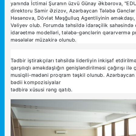
yanında İctimai Şuranın üzvü Günay Əkbərova, "EDU 
direktoru Samir Əzizov, Azərbaycan Tələbə Gənclər Tə
Həsənova, Dövlət Məşğulluq Agentliyinin əməkdaşı, 
Vəliyev olub. Forumda təhsildə idarəçilik sahəsində ça
idarəetmə modelləri, tələbə-gənclərin qərarvermə pr
məsələlər müzakirə olunub.
Tədbir iştirakçıları təhsildə liderliyin inkişaf etdiril
qarşılıqlı əməkdaşlığın genişləndirilməsi çağırışı ilə
musiqili-mədəni proqram təşkil olunub. Azərbaycan m
bədii kompozisiyalar
tədbirə xüsusi rəng qatıb.