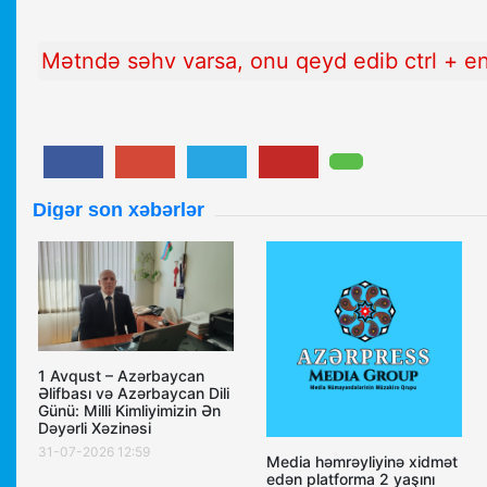
Mətndə səhv varsa, onu qeyd edib ctrl + e
Digər son xəbərlər
1 Avqust – Azərbaycan
Əlifbası və Azərbaycan Dili
Günü: Milli Kimliyimizin Ən
Dəyərli Xəzinəsi
31-07-2026 12:59
Media həmrəyliyinə xidmət
edən platforma 2 yaşını