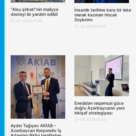
“Alsu şirkəti”nin maliyyə
İnsanlık tarihine kara bir leke
dəstəyi ilə yardım edildi
olarak kazınan Hocalı
Soykırımı
21-02-2026 21:30
21-02-2026 12:00
Enerjidən rəqəmsal gücə
doğru Azərbaycanın yeni
inkişaf strategiyası
12-02-2026 20:00
Aydın Tağıyev AKİAB –
Azərbaycan Korporativ İş
Adamları Birliyi tərəfindən