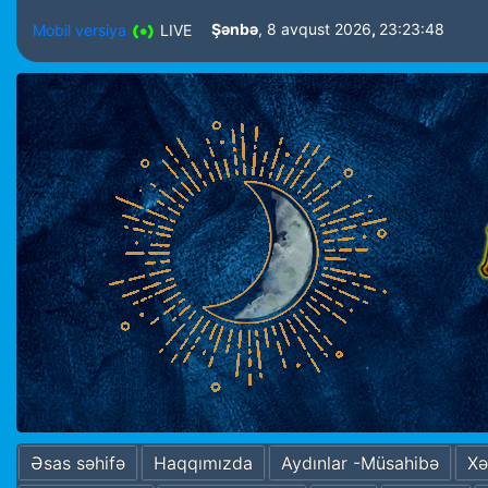
Şənbə
, 8 avqust 2026
,
23:23:49
Mobil versiya
LIVE
Əsas səhifə
Haqqımızda
Aydınlar -Müsahibə
Xə