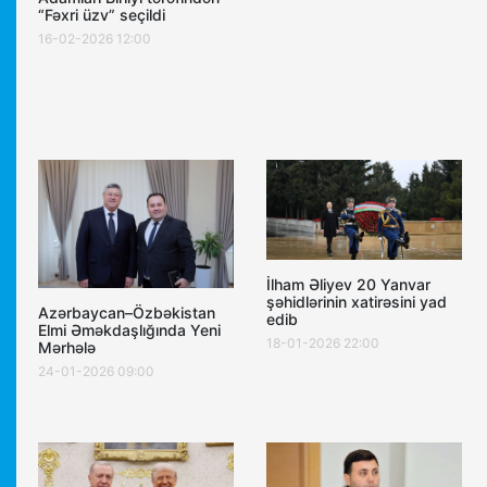
“Fəxri üzv” seçildi
16-02-2026 12:00
İlham Əliyev 20 Yanvar
şəhidlərinin xatirəsini yad
Azərbaycan–Özbəkistan
edib
Elmi Əməkdaşlığında Yeni
18-01-2026 22:00
Mərhələ
24-01-2026 09:00