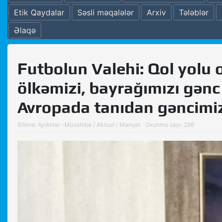
Etik Qaydalar
Səsli məqalələr
Arxiv
Tələblər
Əlaqə
Futbolun Valehi: Qol yolu 
ölkəmizi, bayrağımızı gənc
Avropada tanıdan gənci
Bölmə:
Aydınlar -Müsahibə
/
Aktual
/
Manşet
Oxunma sayı: 296