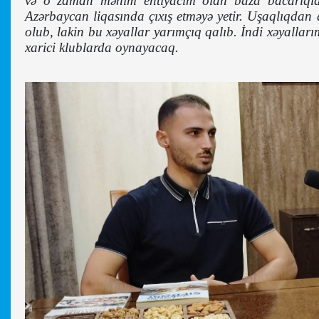
və o zaman mənim ehtiyacım olan baza bacarıqlar
Azərbaycan liqasında çıxış etməyə yetir. Uşaqlıqd
olub, lakin bu xəyallar yarımçıq qalıb. İndi xəyalla
xarici klublarda oynayacaq.