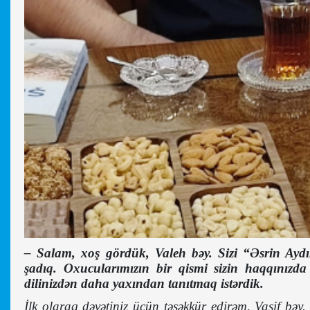
–
Salam, xoş gördük, Valeh bəy. Sizi “Əsrin Ayd
şadıq. Oxucularımızın bir qismi sizin haqqınızd
dilinizdən daha yaxından tanıtmaq istərdik.
İlk olaraq dəvətiniz üçün təşəkkür edirəm, Vasif bəy