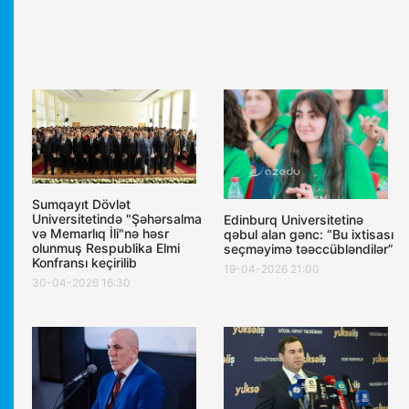
Sumqayıt Dövlət
Universitetində "Şəhərsalma
Edinburq Universitetinə
və Memarlıq İli"nə həsr
qəbul alan gənc: “Bu ixtisası
olunmuş Respublika Elmi
seçməyimə təəccübləndilər”
Konfransı keçirilib
19-04-2026 21:00
30-04-2026 16:30