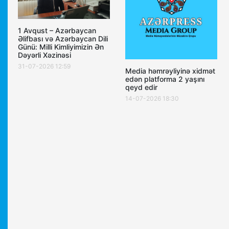
1 Avqust – Azərbaycan
Əlifbası və Azərbaycan Dili
Günü: Milli Kimliyimizin Ən
Dəyərli Xəzinəsi
31-07-2026 12:59
Media həmrəyliyinə xidmət
edən platforma 2 yaşını
qeyd edir
14-07-2026 18:30