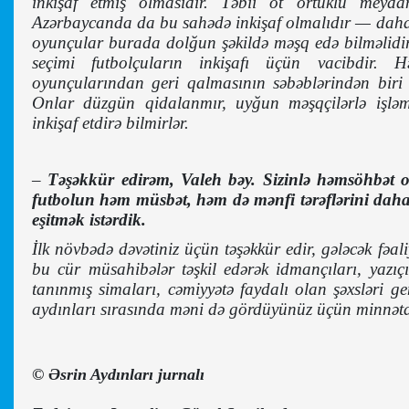
inkişaf etmiş olmasıdır. Təbii ot örtüklü meydan
Azərbaycanda da bu sahədə inkişaf olmalıdır — daha ç
oyunçular burada dolğun şəkildə məşq edə bilməlidir
seçimi futbolçuların inkişafı üçün vacibdir. H
oyunçularından geri qalmasının səbəblərindən biri 
Onlar düzgün qidalanmır, uyğun məşqçilərlə işləmi
inkişaf etdirə bilmirlər.
–
Təşəkkür edirəm, Valeh bəy. Sizinlə həmsöhbət 
futbolun həm müsbət, həm də mənfi tərəflərini daha
eşitmək istərdik.
İlk növbədə dəvətiniz üçün təşəkkür edir, gələcək fəa
bu cür müsahibələr təşkil edərək idmançıları, yazıçı
tanınmış simaları, cəmiyyətə faydalı olan şəxsləri g
aydınları sırasında məni də gördüyünüz üçün minnə
© Əsrin Aydınları jurnalı