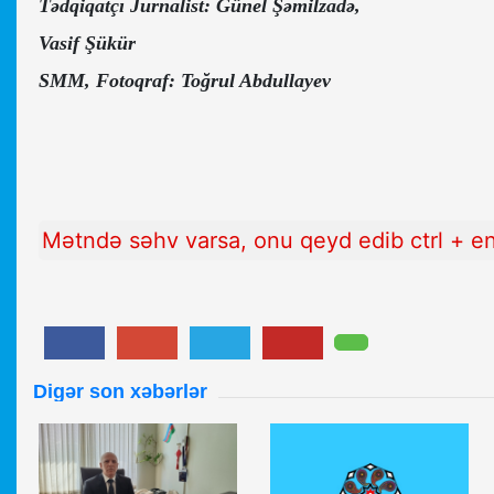
Tədqiqatçı Jurnalist: Günel Şəmilzadə,
Vasif Şükür
SMM, Fotoqraf: Toğrul Abdullayev
Mətndə səhv varsa, onu qeyd edib ctrl + e
Digər son xəbərlər