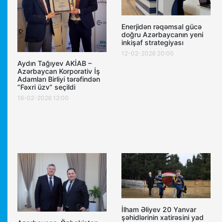
Enerjidən rəqəmsal gücə
doğru Azərbaycanın yeni
inkişaf strategiyası
12-02-2026 20:00
Aydın Tağıyev AKİAB –
Azərbaycan Korporativ İş
Adamları Birliyi tərəfindən
“Fəxri üzv” seçildi
16-02-2026 12:00
İlham Əliyev 20 Yanvar
şəhidlərinin xatirəsini yad