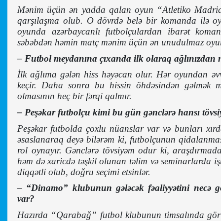
Mənim üçün ən yadda qalan oyun “Atletiko Madrid”
qarşılaşma olub. O dövrdə belə bir komanda ilə oy
oyunda azərbaycanlı futbolçulardan ibarət koman
səbəbdən həmin matç mənim üçün ən unudulmaz oyun
– Futbol meydanına çıxanda ilk olaraq ağlınızdan n
İlk ağlıma gələn hiss həyəcan olur. Hər oyundan əv
keçir. Daha sonra bu hissin öhdəsindən gəlmək m
olmasının heç bir fərqi qalmır.
– Peşəkar futbolçu kimi bu gün gənclərə hansı tövsiy
Peşəkar futbolda çoxlu nüanslar var və bunları xırd
əsaslanaraq deyə bilərəm ki, futbolçunun qidalanma
rol oynayır. Gənclərə tövsiyəm odur ki, araşdırmad
həm də xaricdə təşkil olunan təlim və seminarlarda işt
diqqətli olub, doğru seçimi etsinlər.
–
“Dinamo” klubunun gələcək fəaliyyətini necə gö
var?
Hazırda “Qarabağ” futbol klubunun timsalında görürü