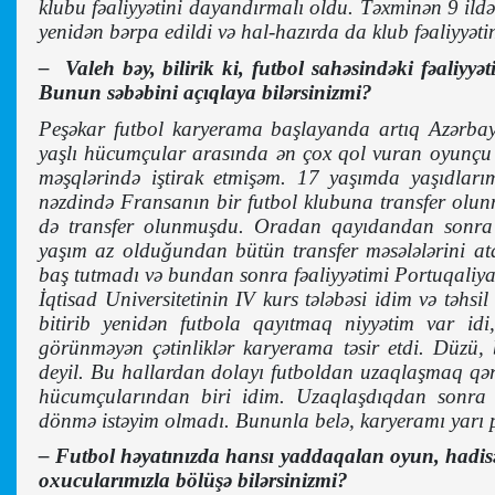
klubu fəaliyyətini dayandırmalı oldu. Təxminən 9 ild
yenidən bərpa edildi və hal-hazırda da klub fəaliyyəti
– Valeh bəy, bilirik ki, futbol sahəsindəki fəaliy
Bunun səbəbini açıqlaya bilərsinizmi?
Peşəkar futbol karyerama başlayanda artıq Azərba
yaşlı hücumçular arasında ən çox qol vuran oyunçu k
məşqlərində iştirak etmişəm. 17 yaşımda yaşıdları
nəzdində Fransanın bir futbol klubuna transfer ol
də transfer olunmuşdu. Oradan qayıdandan sonra ‘
yaşım az olduğundan bütün transfer məsələlərini at
baş tutmadı və bundan sonra fəaliyyətimi Portuqali
İqtisad Universitetinin IV kurs tələbəsi idim və təhs
bitirib yenidən futbola qayıtmaq niyyətim var i
görünməyən çətinliklər karyerama təsir etdi. Düzü,
deyil. Bu hallardan dolayı futboldan uzaqlaşmaq qəra
hücumçularından biri idim. Uzaqlaşdıqdan sonra i
dönmə istəyim olmadı. Bununla belə, karyeramı yarı 
– Futbol həyatınızda hansı yaddaqalan oyun, hadisə 
oxucularımızla bölüşə bilərsinizmi?