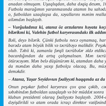
anadan olmuşam. Uşaqlıqdan, daha dəqiq desəm, 10
Futbola marağımın yaranmasında atamın bu sahədək
o, futboldan uzaqlaşsa da, xəyallarını mənim reall
ailəmdən başlayıb.
– Vurğuladınız ki, atanız öz arzularını həyata ke
bilərikmi ki, Valehin futbol karyerasındakı ilk add
Bəli, deyə bilərik. Çünki futbolu necə oynamaq, h
barədə atam böyük bilik və təcrübəyə malikdir. Peşə
olub. Təbii ki, zamanla fərqli təcrübələr əldə etd
bacardığından da artıq çalışmalısan. Mən təcrüb
ötürəcəyəm. Mən belə düşünürəm ki, atamdan daha y
da məndən daha yaxşı futbolçu olacaq. Bu, müə
deməkdir.
–
Atanız, Yaşar Seyidovun fəaliyyəti haqqında az da
Onun peşəkar futbol karyerası çox qısa çəkib, c
səbəbindən futboldan uzaqlaşıb və bir müddət sonra 
klubun prezidenti olaraq fəaliyyətə başlayıb. 200
dəyişdirildi və atam orada icraçı direktor vəzifəsind