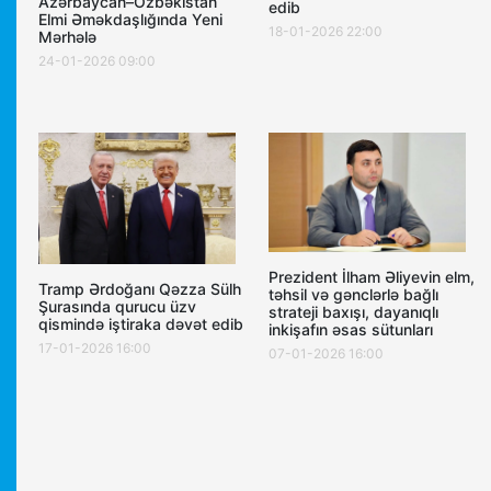
Azərbaycan–Özbəkistan
edib
Elmi Əməkdaşlığında Yeni
18-01-2026 22:00
Mərhələ
24-01-2026 09:00
Prezident İlham Əliyevin elm,
Tramp Ərdoğanı Qəzza Sülh
təhsil və gənclərlə bağlı
Şurasında qurucu üzv
strateji baxışı, dayanıqlı
qismində iştiraka dəvət edib
inkişafın əsas sütunları
17-01-2026 16:00
07-01-2026 16:00