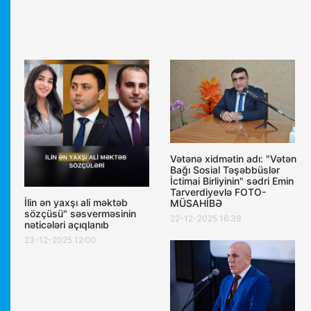
Vətənə xidmətin adı: "Vətən
Bağı Sosial Təşəbbüslər
İctimai Birliyinin" sədri Emin
Tarverdiyevlə FOTO-
İlin ən yaxşı ali məktəb
MÜSAHİBƏ
sözçüsü" səsverməsinin
22-12-2025 16:39
nəticələri açıqlanıb
23-12-2025 12:00