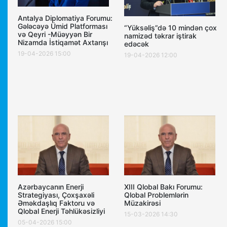
Antalya Diplomatiya Forumu:
Gələcəyə Ümid Platforması
“Yüksəliş”də 10 mindən çox
və Qeyri -Müəyyən Bir
namizəd təkrar iştirak
Nizamda İstiqamət Axtarışı
edəcək
19-04-2026 15:00
19-04-2026 12:00
Azərbaycanın Enerji
XIII Qlobal Bakı Forumu:
Strategiyası, Çoxşaxəli
Qlobal Problemlərin
Əməkdaşlıq Faktoru və
Müzakirəsi
Qlobal Enerji Təhlükəsizliyi
15-03-2026 14:30
05-04-2026 15:00