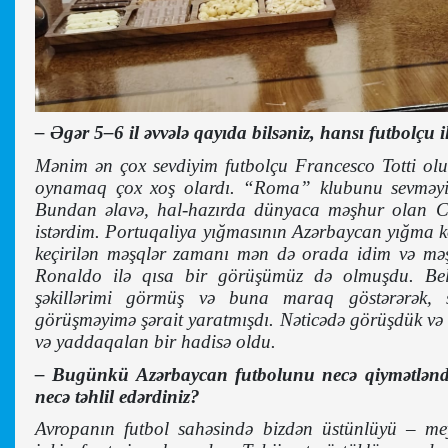
–
Əgər 5–6 il əvvələ qayıda bilsəniz, hansı futbolç
Mənim ən çox sevdiyim futbolçu Francesco Totti olub
oynamaq çox xoş olardı. “Roma” klubunu sevməyim
Bundan əlavə, hal-hazırda dünyaca məşhur olan Cri
istərdim. Portuqaliya yığmasının Azərbaycan yığma 
keçirilən məşqlər zamanı mən də orada idim və məş
Ronaldo ilə qısa bir görüşümüz də olmuşdu. Be
şəkillərimi görmüş və buna maraq göstərərək
görüşməyimə şərait yaratmışdı. Nəticədə görüşdük və
və yaddaqalan bir hadisə oldu.
– Bugünkü Azərbaycan futbolunu necə qiymətləndir
necə təhlil edərdiniz?
Avropanın futbol sahəsində bizdən üstünlüyü – mey