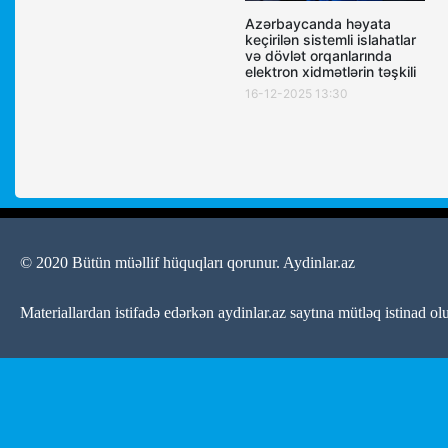
Azərbaycanda həyata
keçirilən sistemli islahatlar
və dövlət orqanlarında
elektron xidmətlərin təşkili
16-12-2025 13:30
© 2020 Bütün müəllif hüquqları qorunur.
Aydinlar.az
Materiallardan istifadə edərkən aydinlar.az saytına mütləq istinad ol