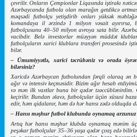
çevrilir. Onların Çempionlar Liqasında iştirakı nətic
Azərbaycanda futbola olan marağın getdikcə artmasın
məqsədi futbolçu yetişdirib onları yüksək məbləğ
komandaya il ərzində 1 milyon vəsait ayırırsa,
futbolçusunu 40–50 milyon avroya sata bilir. Azərb
vacibdir. Belə investorlar müəyyən müddət klubla
futbolçuların xarici klublara transferi prosesində işt
bilər.
– Ümumiyyətlə, xarici təcrübəniz və orada öyrən
bilərsiniz?
Xaricdə Azərbaycan futbolundan fərqli olaraq ən b
ağır və intensiv keçməsidir. Bizim ağır hesab etdiyimi
və mən ilk vaxtlar buna bir qədər təəccüblənirdim.
keçirilir. Bundan əlavə, futbolçular üçün xüsusi 
edir, həm qidalanır, həm də hər hansı zədə olduqda də
– Hansı məşhur futbol klubunda oynamaq arzunuz
Artıq hər hansı məşhur klubda oynamaq mənim üçü
peşəkar futbolçular 35–36 yaşa qədər çıxış edə bilir