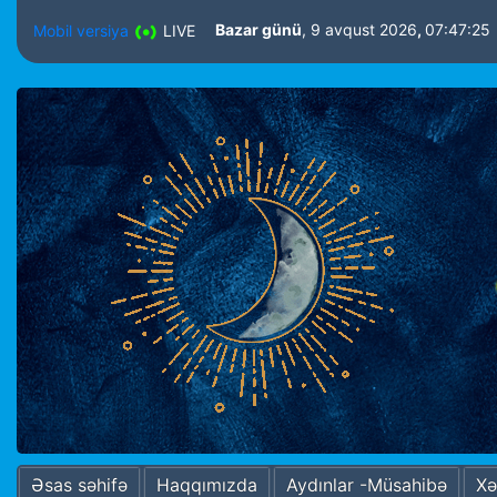
Bazar günü
, 9 avqust 2026
,
07:47:2
Mobil versiya
LIVE
Əsas səhifə
Haqqımızda
Aydınlar -Müsahibə
Xə